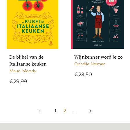
De bijbel van de
Wijnkenner word je zo
Italiaanse keuken
Ophélie Neiman
Maud Moody
€23,50
€29,99
1
2
...