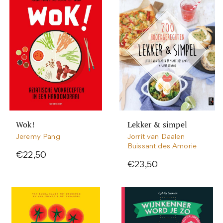
Wok!
Lekker & simpel
Jeremy Pang
Jorrit van Daalen
Buissant des Amorie
€22,50
€23,50