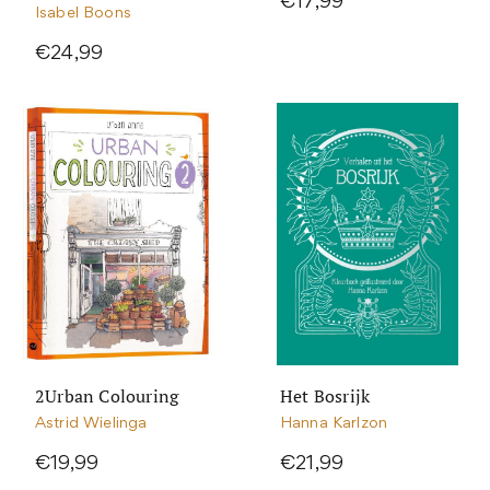
€17,99
Isabel Boons
€24,99
2Urban Colouring
Het Bosrijk
Astrid Wielinga
Hanna Karlzon
€19,99
€21,99