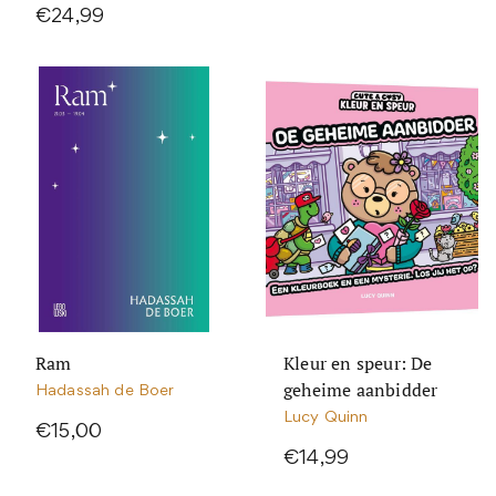
€24,99
Ram
Kleur en speur: De
geheime aanbidder
Hadassah de Boer
Lucy Quinn
€15,00
€14,99