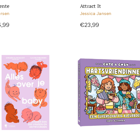
ente
Attract It
ersen
Jessica Jansen
6,99
€23,99