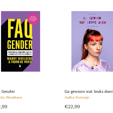
 Gender
Ga gewoon wat leuks doe
dy Woelkens
Aafke Romeijn
2,99
€22,99