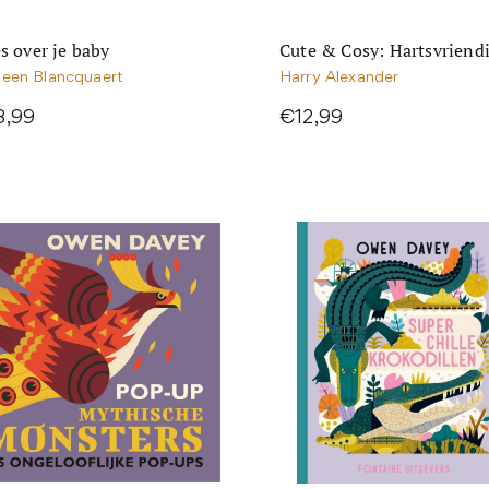
s over je baby
Cute & Cosy: Hartsvriend
leen Blancquaert
Harry Alexander
3,99
€12,99