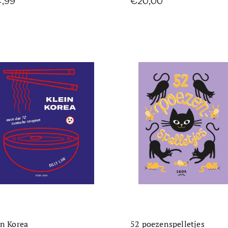
4,99
€20,00
in Korea
52 poezenspelletjes