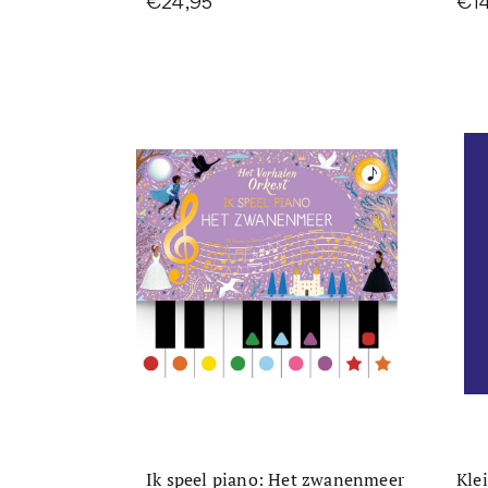
€24,95
€1
Ik speel piano: Het zwanenmeer
Kle