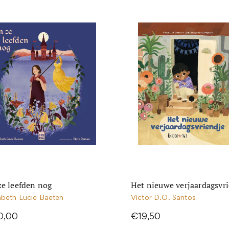
ze leefden nog
Het nieuwe verjaardagsvr
abeth Lucie Baeten
Victor D.O. Santos
0,00
€19,50