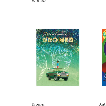
€18,50
Dromer
Ant