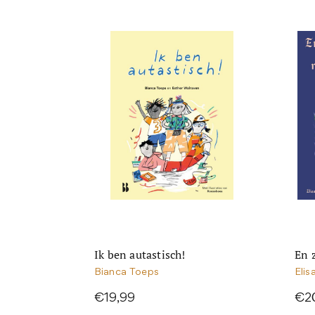
Ik ben autastisch!
En 
Bianca Toeps
Elis
€19,99
€2