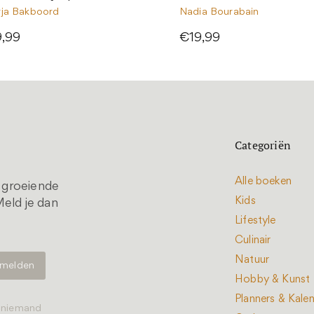
rja Bakboord
Nadia Bourabain
9,99
€19,99
Categoriën
Alle boeken
t groeiende
Kids
eld je dan
Lifestyle
Culinair
Natuur
Hobby & Kunst
Planners & Kale
t niemand