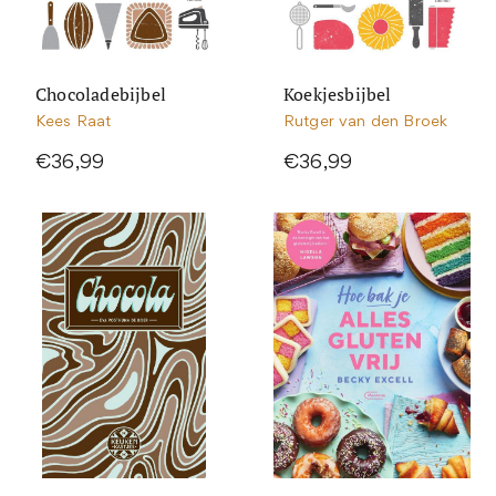
Chocoladebijbel
Koekjesbijbel
Kees Raat
Rutger van den Broek
€36,99
€36,99