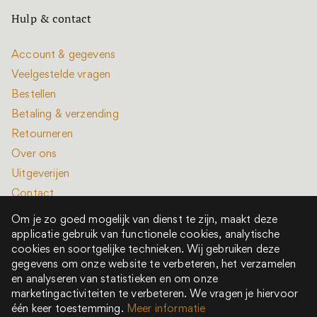
Hulp & contact
Account & gegevens
Veelgestelde vragen
Bestellen
Betaling & verzending
Retourneren
Over ons
Uitgeverijen
Contact
Om je zo goed mogelijk van dienst te zijn, maakt deze
applicatie gebruik van functionele cookies, analytische
cookies en soortgelijke technieken. Wij gebruiken deze
gegevens om onze website te verbeteren, het verzamelen
en analyseren van statistieken en om onze
Alle rechten voorbehouden © 2022 - 2026
marketingactiviteiten te verbeteren. We vragen je hiervoor
Het is een boek is onderdeel van New Book Collective
één keer toestemming.
Meer informatie