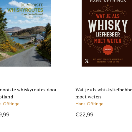
mooiste whiskyroutes door
Wat je als whiskyliefhebb
otland
moet weten
s Offringa
Hans Offringa
9,99
€22,99